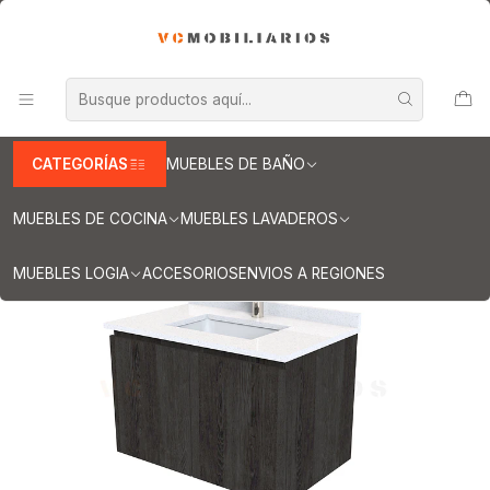
INFORMACION IMPORTANTE PARA ENVIOS A REGIONES
Inicio
Muebles de Baño
Muebles vanitorios aereo
Muebles vanitorio aereo - simple
Mueble vanitorios aereo - simple de cuarzo
Muebles vanitorios aereo simple cuarzo / 80 cm
Mueble vanitorio aereo de 80 cm con cubierta de cuarzo / M0-
838-A / Espresso
CATEGORÍAS
MUEBLES DE BAÑO
MUEBLES DE COCINA
MUEBLES LAVADEROS
MUEBLES LOGIA
ACCESORIOS
ENVIOS A REGIONES