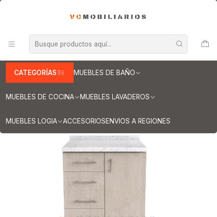
INFORMACION IMPORTANTE PARA ENVIOS A REGIONES
Inicio
Muebles de Cocina
Muebles tipo Mesón
Mueble tipo Mesón de 90 cm
Mueble meson con cubierta de cuarzo de 90 cm / M1-940 / Jerez
CATEGORÍAS
MUEBLES DE BAÑO
MUEBLES DE COCINA
MUEBLES LAVADEROS
MUEBLES LOGIA
ACCESORIOS
ENVIOS A REGIONES