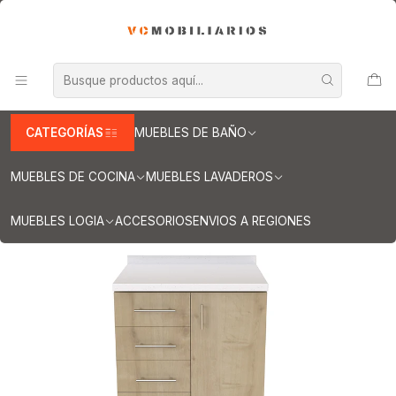
INFORMACION IMPORTANTE PARA ENVIOS A REGIONES
Inicio
Muebles de Cocina
Muebles tipo Mesón
Mueble tipo Mesón de 90 cm
Mueble meson con cubierta de cuarzo de 90 cm / M1-920 /
Rustico
CATEGORÍAS
MUEBLES DE BAÑO
MUEBLES DE COCINA
MUEBLES LAVADEROS
MUEBLES LOGIA
ACCESORIOS
ENVIOS A REGIONES