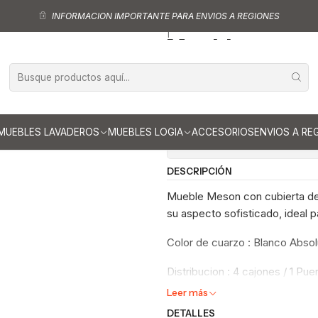
ipo Mesón
Mueble tipo Mesón de 90 cm
Mueble meson con cubierta 
INFORMACION IMPORTANTE PARA ENVIOS A REGIONES
|
Mueble meson 
90 cm / M1-92
Ag
Cantidad
MUEBLES LAVADEROS
MUEBLES LOGIA
ACCESORIOS
ENVIOS A RE
Mostrar stock de ubicaci
DESCRIPCIÓN
Mueble Meson con cubierta de 
su aspecto sofisticado, ideal p
Color de cuarzo : Blanco Absol
Distribucion : 4 cajones / 1 Pue
Leer más
DETALLES