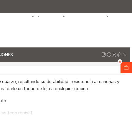
de cuarzo de 90 cm / M1-920 / Legno
con cubierta de cuarzo de
0 / Legno
regar al Carro
Comprar ahora
GIONES
ones
0
cuarzo, resaltando su durabilidad, resistencia a manchas y
ara darle un toque de lujo a cualquier cocina
uto
rtas (con repisa)