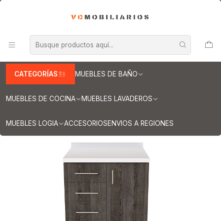
INFORMACION IMPORTANTE PARA ENVIOS A REGIONES
Inicio
Muebles de Cocina
Muebles tipo Mesón
Mueble tipo Mesón de 90 cm
Mueble meson con cubierta de cuarzo de 90 cm / M1-920 /
Espresso
CATEGORÍAS
MUEBLES DE BAÑO
MUEBLES DE COCINA
MUEBLES LAVADEROS
MUEBLES LOGIA
ACCESORIOS
ENVIOS A REGIONES