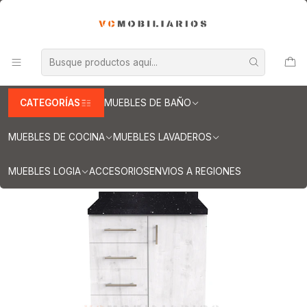
INFORMACION IMPORTANTE PARA ENVIOS A REGIONES
Inicio
Muebles de Cocina
Muebles tipo Mesón
Mueble tipo Mesón de 80 cm
Mueble meson con cubierta de cuarzo de 80 cm / M1-850 / Alaska
CATEGORÍAS
MUEBLES DE BAÑO
MUEBLES DE COCINA
MUEBLES LAVADEROS
MUEBLES LOGIA
ACCESORIOS
ENVIOS A REGIONES