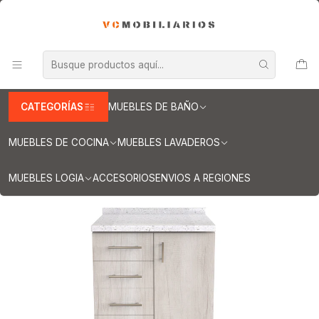
INFORMACION IMPORTANTE PARA ENVIOS A REGIONES
Inicio
Muebles de Cocina
Muebles tipo Mesón
Mueble tipo Mesón de 80 cm
Mueble meson con cubierta de cuarzo de 80 cm / M1-840 /
Toscana
CATEGORÍAS
MUEBLES DE BAÑO
MUEBLES DE COCINA
MUEBLES LAVADEROS
MUEBLES LOGIA
ACCESORIOS
ENVIOS A REGIONES