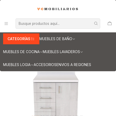
INFORMACION IMPORTANTE PARA ENVIOS A REGIONES
Inicio
Muebles de Cocina
Muebles tipo Mesón
Mueble tipo Mesón de 80 cm
Mueble meson con cubierta de cuarzo de 80 cm / M1-820 / Legno
CATEGORÍAS
MUEBLES DE BAÑO
MUEBLES DE COCINA
MUEBLES LAVADEROS
MUEBLES LOGIA
ACCESORIOS
ENVIOS A REGIONES