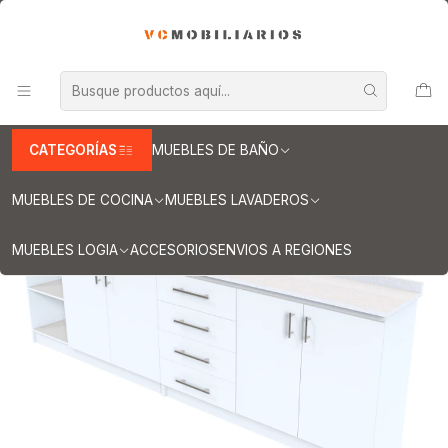
INFORMACION IMPORTANTE PARA ENVIOS A REGIONES
Inicio
Muebles de Baño
Mueble meson con cubierta de cuarzo de 290 cm / M1-2920 /
Blanco
CATEGORÍAS
MUEBLES DE BAÑO
MUEBLES DE COCINA
MUEBLES LAVADEROS
MUEBLES LOGIA
ACCESORIOS
ENVIOS A REGIONES