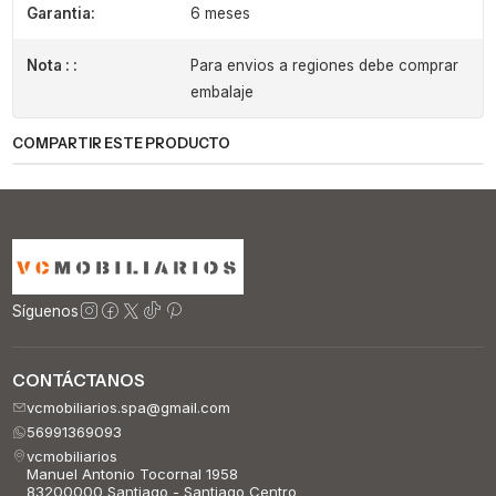
Garantia:
6 meses
Nota : :
Para envios a regiones debe comprar
embalaje
COMPARTIR ESTE PRODUCTO
Síguenos
CONTÁCTANOS
vcmobiliarios.spa@gmail.com
56991369093
vcmobiliarios
Manuel Antonio Tocornal 1958
83200000 Santiago - Santiago Centro