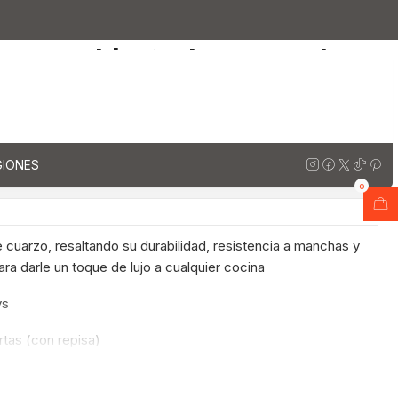
e cuarzo de 150 cm / M1-1550 / Notte
con cubierta de cuarzo de
50 / Notte
regar al Carro
Comprar ahora
GIONES
ones
0
cuarzo, resaltando su durabilidad, resistencia a manchas y
ara darle un toque de lujo a cualquier cocina
ys
ertas (con repisa)