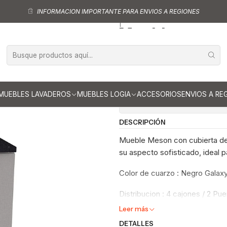
ipo Mesón
Mueble tipo Mesón de 150 cm
Mueble meson con cubierta d
INFORMACION IMPORTANTE PARA ENVIOS A REGIONES
|
Mueble meson 
150 cm / M1-15
Ag
Cantidad
MUEBLES LAVADEROS
MUEBLES LOGIA
ACCESORIOS
ENVIOS A RE
Mostrar stock de ubicaci
DESCRIPCIÓN
Mueble Meson con cubierta de 
su aspecto sofisticado, ideal p
Color de cuarzo : Negro Galax
Distribucion : 4 cajones / 2 Pu
Leer más
DETALLES