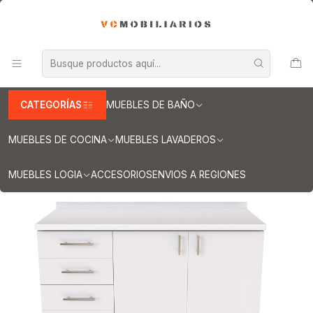
INFORMACION IMPORTANTE PARA ENVIOS A REGIONES
Inicio
Muebles de Cocina
Muebles tipo Mesón
Mueble tipo Mesón de 150 cm
Mueble meson con cubierta de cuarzo de 150 cm / M1-1520 /
Blanco
CATEGORÍAS
MUEBLES DE BAÑO
MUEBLES DE COCINA
MUEBLES LAVADEROS
MUEBLES LOGIA
ACCESORIOS
ENVIOS A REGIONES