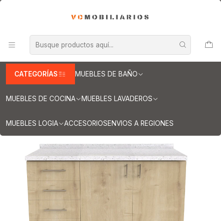
INFORMACION IMPORTANTE PARA ENVIOS A REGIONES
Inicio
Muebles de Cocina
Muebles tipo Mesón
Mueble tipo Mesón de 140 cm
Mueble meson con cubierta de cuarzo de 140 cm / M1-1440 /
Rustico
CATEGORÍAS
MUEBLES DE BAÑO
MUEBLES DE COCINA
MUEBLES LAVADEROS
MUEBLES LOGIA
ACCESORIOS
ENVIOS A REGIONES