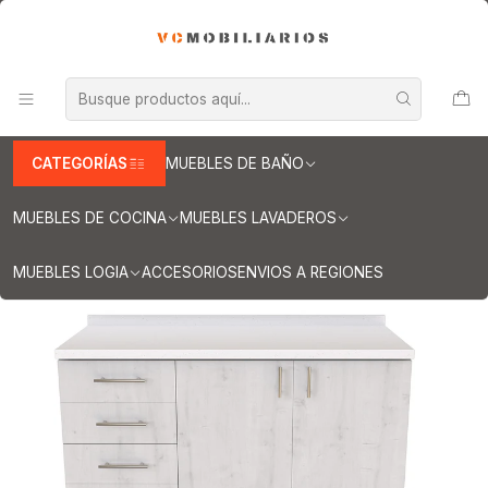
INFORMACION IMPORTANTE PARA ENVIOS A REGIONES
Inicio
Muebles de Cocina
Muebles tipo Mesón
Mueble tipo Mesón de 140 cm
Mueble meson con cubierta de cuarzo de 140 cm / M1-1420 /
Alaska
CATEGORÍAS
MUEBLES DE BAÑO
MUEBLES DE COCINA
MUEBLES LAVADEROS
MUEBLES LOGIA
ACCESORIOS
ENVIOS A REGIONES