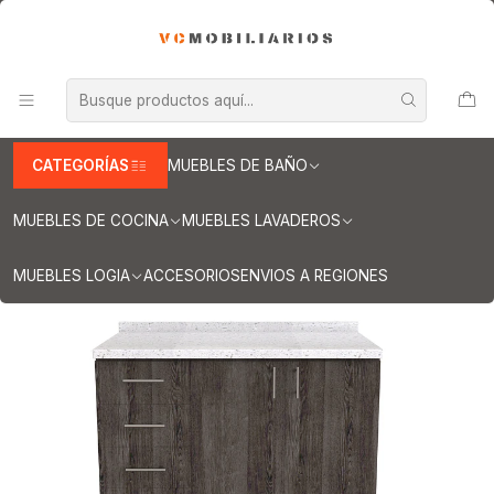
INFORMACION IMPORTANTE PARA ENVIOS A REGIONES
Inicio
Muebles de Cocina
Muebles tipo Mesón
Mueble tipo Mesón de 130 cm
Mueble meson con cubierta de cuarzo de 130 cm / M1-1340 /
Espresso
CATEGORÍAS
MUEBLES DE BAÑO
MUEBLES DE COCINA
MUEBLES LAVADEROS
MUEBLES LOGIA
ACCESORIOS
ENVIOS A REGIONES