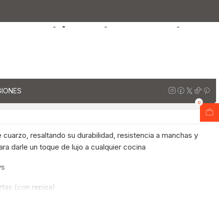
 cuarzo de 120 cm / M1-1250 / Espresso
con cubierta de cuarzo de
50 / Espresso
regar al Carro
Comprar ahora
GIONES
ones
0
cuarzo, resaltando su durabilidad, resistencia a manchas y
ara darle un toque de lujo a cualquier cocina
ys
ertas (con repisa)