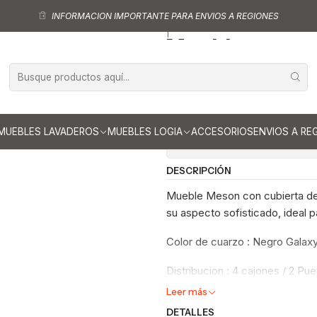
o Mesón
Mueble tipo Mesón de 120 cm
Mueble meson con cubierta de
INFORMACION IMPORTANTE PARA ENVIOS A REGIONES
|
Mueble meson 
120 cm / M1-12
Ag
Cantidad
MUEBLES LAVADEROS
MUEBLES LOGIA
ACCESORIOS
ENVIOS A RE
Mostrar stock de ubicaci
DESCRIPCIÓN
Mueble Meson con cubierta de 
su aspecto sofisticado, ideal p
Color de cuarzo : Negro Galax
Distribucion : 4 cajones / 2 Pu
Leer más
DETALLES