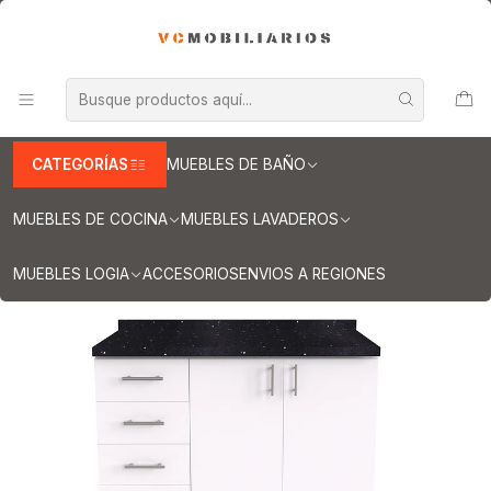
INFORMACION IMPORTANTE PARA ENVIOS A REGIONES
Inicio
Muebles de Cocina
Muebles tipo Mesón
Mueble tipo Mesón de 120 cm
Mueble meson con cubierta de cuarzo de 120 cm / M1-1250 /
Blanco
CATEGORÍAS
MUEBLES DE BAÑO
MUEBLES DE COCINA
MUEBLES LAVADEROS
MUEBLES LOGIA
ACCESORIOS
ENVIOS A REGIONES