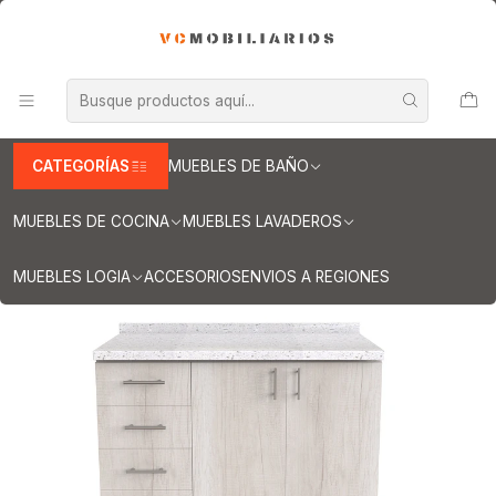
INFORMACION IMPORTANTE PARA ENVIOS A REGIONES
Inicio
Muebles de Cocina
Muebles tipo Mesón
Mueble tipo Mesón de 120 cm
Mueble meson con cubierta de cuarzo de 120 cm / M1-1240 /
Toscana
CATEGORÍAS
MUEBLES DE BAÑO
MUEBLES DE COCINA
MUEBLES LAVADEROS
MUEBLES LOGIA
ACCESORIOS
ENVIOS A REGIONES