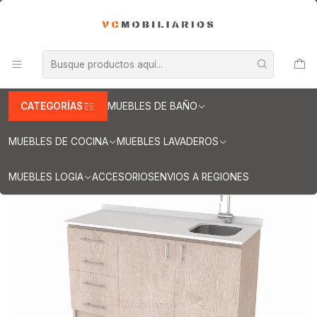
INFORMACION IMPORTANTE PARA ENVIOS A REGIONES
Inicio
Muebles de Cocina
Mueble lavaplatos
Muebles lavaplatos con cubierta de Cuarzo
Lavaplatos con cubierta de cuarzo 150 cms
Mueble lavaplatos Simple de 150 cm / Cuarzo blanco galaxys /
Izquierdo/ Provenzal
CATEGORÍAS
MUEBLES DE BAÑO
MUEBLES DE COCINA
MUEBLES LAVADEROS
MUEBLES LOGIA
ACCESORIOS
ENVIOS A REGIONES