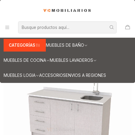
INFORMACION IMPORTANTE PARA ENVIOS A REGIONES
Inicio
Muebles de Cocina
Mueble lavaplatos
Muebles lavaplatos con cubierta de Cuarzo
Lavaplatos con cubierta de cuarzo 150 cms
Mueble lavaplatos Simple de 150 cm / Cuarzo blanco galaxys /
Izquierdo / Giorno
CATEGORÍAS
MUEBLES DE BAÑO
MUEBLES DE COCINA
MUEBLES LAVADEROS
MUEBLES LOGIA
ACCESORIOS
ENVIOS A REGIONES