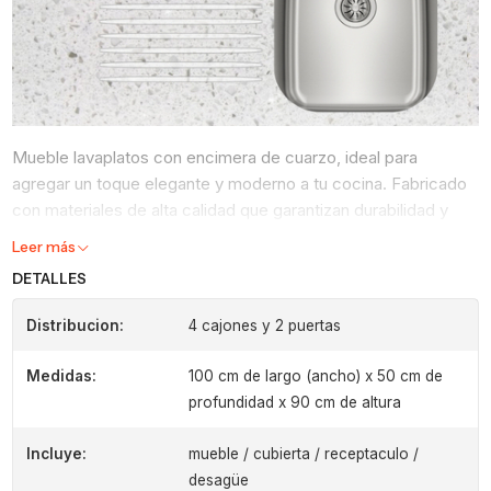
Mueble lavaplatos con encimera de cuarzo, ideal para
agregar un toque elegante y moderno a tu cocina. Fabricado
con materiales de alta calidad que garantizan durabilidad y
resistencia a manchas y arañazos
Leer más
Medidas del Lavaplatos (receptaculo) : 40 x 34
DETALLES
Distribucion:
4 cajones y 2 puertas
Medidas:
100 cm de largo (ancho) x 50 cm de
profundidad x 90 cm de altura
Incluye:
mueble / cubierta / receptaculo /
desagüe