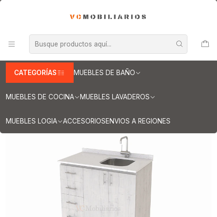
INFORMACION IMPORTANTE PARA ENVIOS A REGIONES
Inicio
Muebles de Cocina
Mueble lavaplatos
Muebles lavaplatos con cubierta de Cuarzo
Lavaplatos con cubierta de cuarzo 100 cms
Mueble lavaplatos Simple de 100 cm / Cuarzo blanco galaxys /
izquierdo / Alaska
CATEGORÍAS
MUEBLES DE BAÑO
MUEBLES DE COCINA
MUEBLES LAVADEROS
MUEBLES LOGIA
ACCESORIOS
ENVIOS A REGIONES