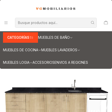
INFORMACION IMPORTANTE PARA ENVIOS A REGIONES
Inicio
Muebles de Cocina
Muebles Integrales ( lavaplatos / encimera / lavavajilla )
Muebles integrales con cubierta de Cuarzo y Granito
Muebles integrales de 220 cm
Mueble lavaplatos Simple con espacio para Frigobar de 220cm a
260cm / Rustico
CATEGORÍAS
MUEBLES DE BAÑO
MUEBLES DE COCINA
MUEBLES LAVADEROS
MUEBLES LOGIA
ACCESORIOS
ENVIOS A REGIONES