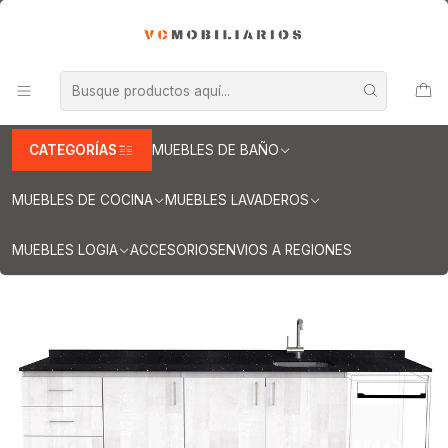
INFORMACION IMPORTANTE PARA ENVIOS A REGIONES
Inicio
Muebles de Cocina
Muebles Integrales ( lavaplatos / encimera / lavavajilla )
Muebles integrales con cubierta de Cuarzo y Granito
Muebles integrales de 220 cm
Mueble lavaplatos Simple con espacio para Frigobar de 220cm a
260cm / Legno
CATEGORÍAS
MUEBLES DE BAÑO
MUEBLES DE COCINA
MUEBLES LAVADEROS
MUEBLES LOGIA
ACCESORIOS
ENVIOS A REGIONES