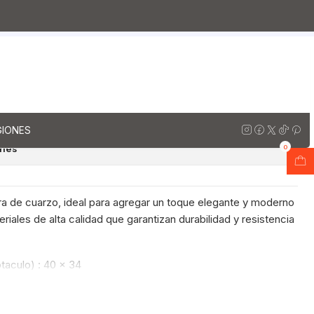
con cubierta de cuarzo 180 cms
presso
tos Doble de 180 cm / cuarzo
 / Izquierdo / Espresso
regar al Carro
Comprar ahora
GIONES
ones
0
a de cuarzo, ideal para agregar un toque elegante y moderno
riales de alta calidad que garantizan durabilidad y resistencia
taculo) : 40 x 34