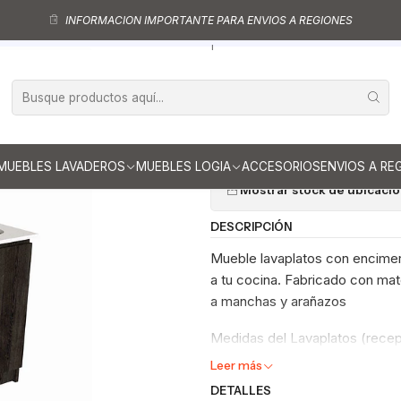
le lavaplatos
Muebles lavaplatos con cubierta de Cuarzo
Lavaplatos 
INFORMACION IMPORTANTE PARA ENVIOS A REGIONES
e lavaplatos Doble de 180 cm / cuarzo blanco galaxys / Izquierdo / Es
|
Mueble lavapla
blanco galaxys
Ag
Cantidad
MUEBLES LAVADEROS
MUEBLES LOGIA
ACCESORIOS
ENVIOS A RE
Mostrar stock de ubicaci
DESCRIPCIÓN
Mueble lavaplatos con encimer
a tu cocina. Fabricado con mate
a manchas y arañazos
Medidas del Lavaplatos (recep
Leer más
DETALLES