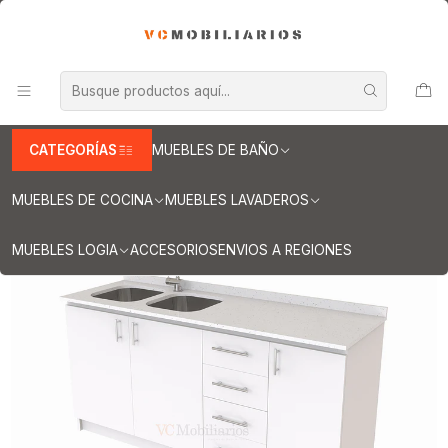
INFORMACION IMPORTANTE PARA ENVIOS A REGIONES
Inicio
Muebles de Cocina
Mueble lavaplatos
Muebles lavaplatos con cubierta de Cuarzo
Lavaplatos con cubierta de cuarzo 180 cms
Mueble lavaplatos Doble de 180 cm / cuarzo blanco galaxys /
Derecho / Blanco
CATEGORÍAS
MUEBLES DE BAÑO
MUEBLES DE COCINA
MUEBLES LAVADEROS
MUEBLES LOGIA
ACCESORIOS
ENVIOS A REGIONES