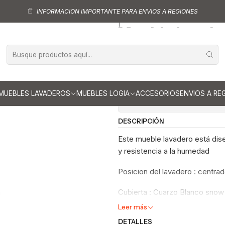
eros
Mueble lavadero de 90 cm
Mueble lavadero de 90 cm con cubier
INFORMACION IMPORTANTE PARA ENVIOS A REGIONES
|
Mueble lavade
Cuarzo / alask
Ag
Cantidad
MUEBLES LAVADEROS
MUEBLES LOGIA
ACCESORIOS
ENVIOS A RE
Mostrar stock de ubicaci
DESCRIPCIÓN
Este mueble lavadero está dise
y resistencia a la humedad
Posicion del lavadero : centr
Cubierta : Cuarzo Blanco snow
Leer más
DETALLES