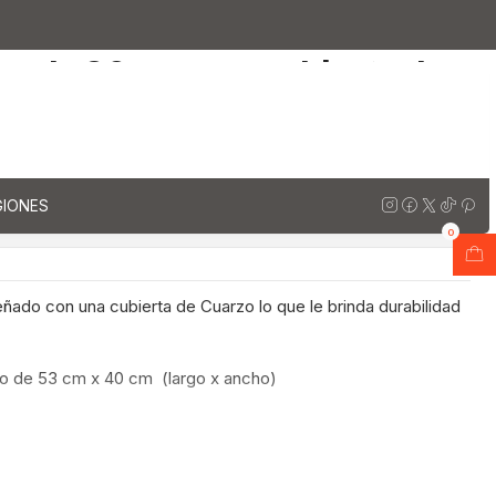
ta de Cuarzo / alaska
ro de 90 cm con cubierta de
a
regar al Carro
Comprar ahora
GIONES
ones
0
ñado con una cubierta de Cuarzo lo que le brinda durabilidad
ado de 53 cm x 40 cm (largo x ancho)