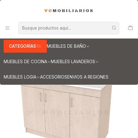
INFORMACION IMPORTANTE PARA ENVIOS A REGIONES
Inicio
Muebles lavaderos
Mueble lavadero de 120 cm
Mueble lavadero de 120 cm con cubierta de Cuarzo / Provenzal
CATEGORÍAS
MUEBLES DE BAÑO
MUEBLES DE COCINA
MUEBLES LAVADEROS
MUEBLES LOGIA
ACCESORIOS
ENVIOS A REGIONES