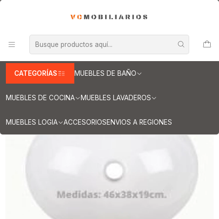
INFORMACION IMPORTANTE PARA ENVIOS A REGIONES
Inicio
Muebles de Baño
Cubiertas para vanitorios
Cubiertas para vanitorios de 80 cm
Cubierta de cuarzo para vanitorios de 80 cm / LO / Blanco
Absoluto
CATEGORÍAS
MUEBLES DE BAÑO
MUEBLES DE COCINA
MUEBLES LAVADEROS
MUEBLES LOGIA
ACCESORIOS
ENVIOS A REGIONES