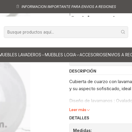
itorios
Cubiertas para vanitorios de 190 cm
Cubierta de cuarzo para v
INFORMACION IMPORTANTE PARA ENVIOS A REGIONES
|
Cubierta de cu
cm / LO / Blan
Ag
Cantidad
MUEBLES LAVADEROS
MUEBLES LOGIA
ACCESORIOS
ENVIOS A RE
Mostrar stock de ubicaci
DESCRIPCIÓN
Cubierta de cuarzo con lavaman
y su aspecto sofisticado, ideal
Diseño de lavamanos : Ovalad
Leer más
DETALLES
Medidas: