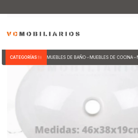
Inicio
Muebles de Baño
Cubiertas para van
CATEGORÍAS
MUEBLES DE BAÑO
MUEBLES DE COCINA