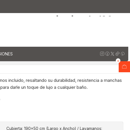
anitorios de 190 cm / LO / Blanco calacatta
arzo para vanitorios de 190
co calacatta
regar al Carro
Comprar ahora
GIONES
ones
0
os incluido, resaltando su durabilidad, resistencia a manchas
 para darle un toque de lujo a cualquier baño.
o
Cubierta: 190x50 cm (Largo x Ancho) / Lavamanos: