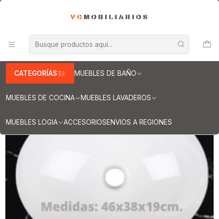
INFORMACION IMPORTANTE PARA ENVIOS A REGIONES
Inicio
Muebles de Baño
Cubiertas para vanitorios
Cubiertas para vanitorios de 180 cm
Cubierta de cuarzo para vanitorios de 180 cm / LO / Negro
calacatta
CATEGORÍAS
MUEBLES DE BAÑO
MUEBLES DE COCINA
MUEBLES LAVADEROS
MUEBLES LOGIA
ACCESORIOS
ENVIOS A REGIONES