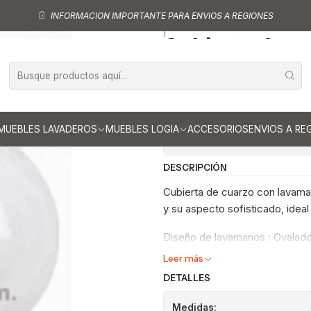
a vanitorios
Cubiertas para vanitorios de 180 cm
Cubierta de cuarzo p
INFORMACION IMPORTANTE PARA ENVIOS A REGIONES
|
Cubierta de cu
cm / LO / Carr
Ag
Cantidad
MUEBLES LAVADEROS
MUEBLES LOGIA
ACCESORIOS
ENVIOS A RE
Mostrar stock de ubicaci
DESCRIPCIÓN
Cubierta de cuarzo con lavaman
y su aspecto sofisticado, ideal
Diseño de lavamanos : Ovalad
Leer más
DETALLES
Medidas: