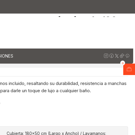
ara vanitorios de 180 cm / LO / Carrara
arzo para vanitorios de 180
ara
regar al Carro
Comprar ahora
GIONES
ones
0
os incluido, resaltando su durabilidad, resistencia a manchas
 para darle un toque de lujo a cualquier baño.
o
Cubierta: 180x50 cm (Largo x Ancho) / Lavamanos: