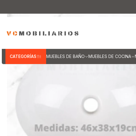
Inicio
Muebles de Baño
Cubiertas par
CATEGORÍAS
MUEBLES DE BAÑO
MUEBLES DE COCINA