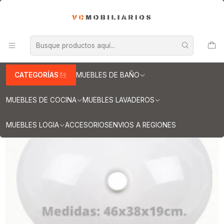
INFORMACION IMPORTANTE PARA ENVIOS A REGIONES
Inicio
Muebles de Baño
Cubiertas para vanitorios
Cubiertas para vanitorios de 180 cm
Cubierta de cuarzo para vanitorios de 180 cm / LO / Blanco
Absoluto
CATEGORÍAS
MUEBLES DE BAÑO
MUEBLES DE COCINA
MUEBLES LAVADEROS
MUEBLES LOGIA
ACCESORIOS
ENVIOS A REGIONES