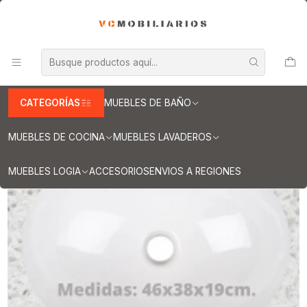
INFORMACION IMPORTANTE PARA ENVIOS A REGIONES
Inicio
Muebles de Baño
Cubiertas para vanitorios
Cubiertas para vanitorios de 160 cm
Cubierta de cuarzo para vanitorios de 160 cm / LO / Blanco
Galaxys
CATEGORÍAS
MUEBLES DE BAÑO
MUEBLES DE COCINA
MUEBLES LAVADEROS
MUEBLES LOGIA
ACCESORIOS
ENVIOS A REGIONES