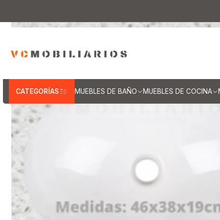
Inicio
Muebles de Baño
Cubiertas para va
CATEGORÍAS
MUEBLES DE BAÑO
MUEBLES DE COCINA