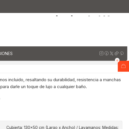
vanitorios de 140 cm / LO / Blanco Galaxys
arzo para vanitorios de 140
co Galaxys
regar al Carro
Comprar ahora
GIONES
ones
0
os incluido, resaltando su durabilidad, resistencia a manchas
 para darle un toque de lujo a cualquier baño.
o
Cubierta: 130x50 cm (Largo x Ancho) / Lavamanos: Medidas: