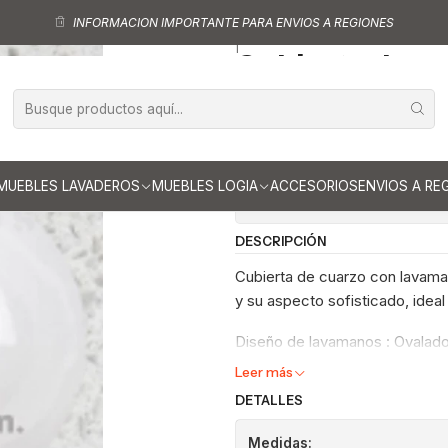
nitorios
Cubiertas para vanitorios de 140 cm
Cubierta de cuarzo para 
INFORMACION IMPORTANTE PARA ENVIOS A REGIONES
|
Cubierta de cu
cm / LO / Blan
Ag
Cantidad
MUEBLES LAVADEROS
MUEBLES LOGIA
ACCESORIOS
ENVIOS A RE
Mostrar stock de ubicaci
DESCRIPCIÓN
Cubierta de cuarzo con lavaman
y su aspecto sofisticado, ideal
Diseño de lavamanos : Ovalad
Leer más
DETALLES
Medidas: