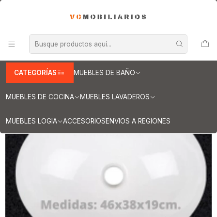
INFORMACION IMPORTANTE PARA ENVIOS A REGIONES
Inicio
Muebles de Baño
Cubiertas para vanitorios
Cubiertas para vanitorios de 130 cm
Cubierta de cuarzo para vanitorios de 130 cm / LO / Negro
Absoluto
CATEGORÍAS
MUEBLES DE BAÑO
MUEBLES DE COCINA
MUEBLES LAVADEROS
MUEBLES LOGIA
ACCESORIOS
ENVIOS A REGIONES