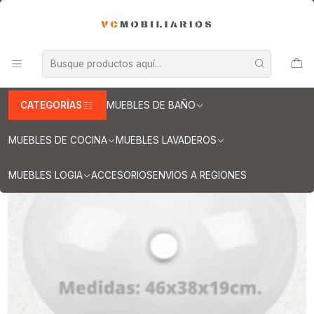
INFORMACION IMPORTANTE PARA ENVIOS A REGIONES
Inicio
Muebles de Baño
Cubiertas para vanitorios
Cubiertas para vanitorios de 130 cm
Cubierta de cuarzo para vanitorios de 130 cm / LO / Blanco Snow
CATEGORÍAS
MUEBLES DE BAÑO
MUEBLES DE COCINA
MUEBLES LAVADEROS
MUEBLES LOGIA
ACCESORIOS
ENVIOS A REGIONES